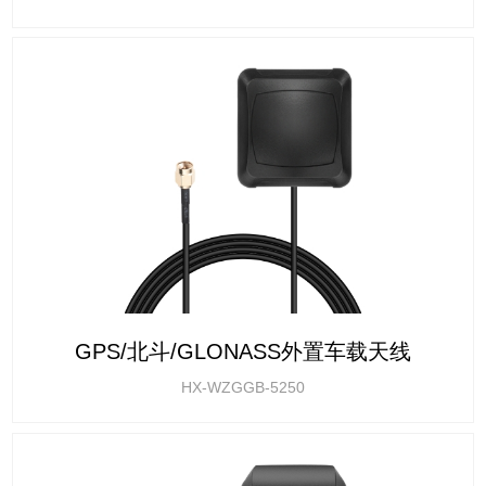
GPS/北斗/GLONASS外置车载天线
HX-WZGGB-5250