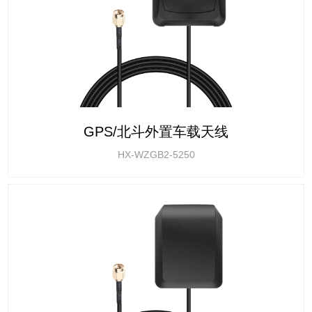
GPS/北斗外置车载天线
HX-WZGB2-5250