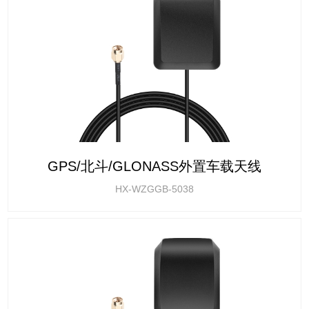
GPS/北斗/GLONASS外置车载天线
HX-WZGGB-5038