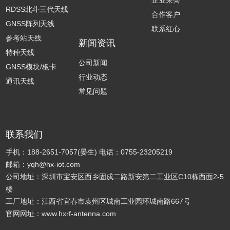
RDSS北斗三代天线
合作客户
GNSS阵列天线
联系红心
参考站天线
新闻资讯
特种天线
公司新闻
GNSS模块/板卡
行业动态
通讯天线
常见问题
联系我们
手机：188-2651-7057(晏生) 电话：0755-23205219
邮箱：
yqh@hx-iot.com
公司地址：深圳市宝安区西乡固戍二路新安第二工业区C10栋西面2-5
楼
工厂地址：江西省宜春市袁州区城南工业园环城南路667号
官网网址：
www.hxrf-antenna.com