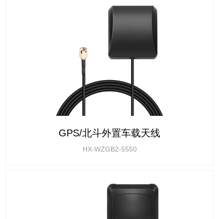
GPS/北斗外置车载天线
HX-WZGB2-5550